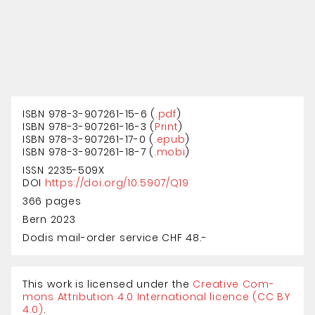
ISBN 978-3-907261-15-6 (
.pdf
)
ISBN
978-3-907261-16-3
(
Print
)
ISBN 978-3-907261-17-0 (
.epub
)
ISBN 978-3-907261-18-7 (
.mobi
)
ISSN 2235-509X
DOI
https://doi.org/10.5907/Q19
366 pages
Bern 2023
Dodis mail-order service CHF 48.-
This work is licensed under the
Creative Com­
mons Attri­bution 4.0 Inter­national licence (CC BY
4.0)
.