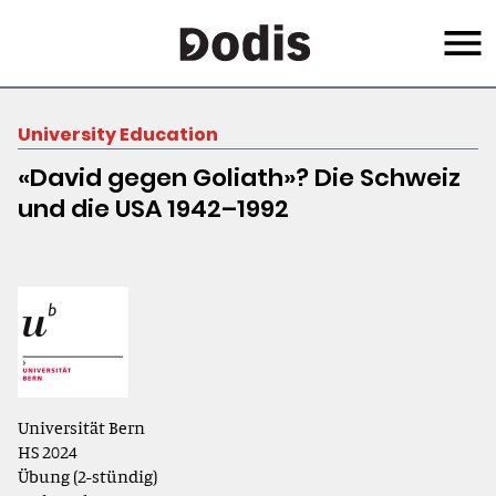
Skip
Menu
to
main
content
University Education
«David gegen Goliath»? Die Schweiz
und die USA 1942–1992
Universität Bern
HS 2024
Übung (2-stündig)