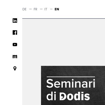
Skip
to
DE
—
FR
—
IT
—
EN
main
Social
content
networks
links