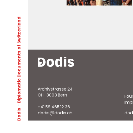
- Diplomatic Documents of Switzerland
Archivstrasse 24
CH–3003 Bern
Fou
Imp
+41 58 465 12 36
Dodis
dodis@dodis.ch
dod