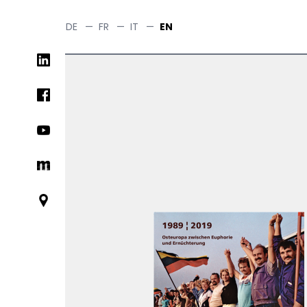
Skip
to
DE
—
FR
—
IT
—
EN
main
Social
content
networks
links