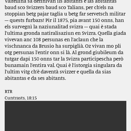
Valtellina sa definivan ils abitants e las abitantas
baud sco Svizzers baud sco Talians, per ch’els na
stoppian betg pajar taglia u betg far servetsch militar
– quests furbazs! Pir il 1875, pia avant 150 onns, han
els survegnì la naziunalitad svizra – quai è stada
l’ultima gronda natiralisaziun en Svizra. Quella giada
vivevan anc 108 persunas en l’aclaun che la
vischnanca da Brusio ha surpiglià. Oz vivan mo pli
otg persunas l’entir onn si là. Al grond giubileum da
tutgar dapi 150 onns tar la Svizra participescha però
bunamain l’entira val. Quai è l’istorgia singulara da
l’ultim vitg ch’è daventà svizzer e quella da sias
abitantas e da ses abitants.
RTR
Cuntrasts, 18:15