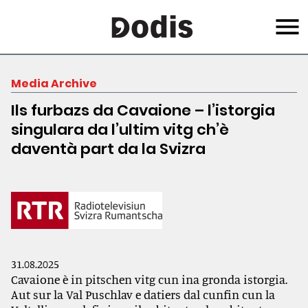
Skip
Menu
to
main
content
Media Archive
Ils furbazs da Cavaione – l’istorgia
singulara da l’ultim vitg ch’è
daventà part da la Svizra
31.08.2025
Cavaione è in pitschen vitg cun ina gronda istorgia.
Aut sur la Val Puschlav e datiers dal cunfin cun la