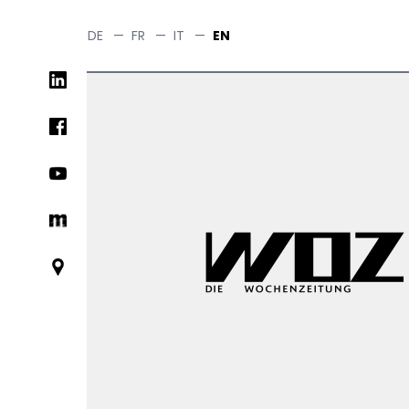
Skip
to
DE
—
FR
—
IT
—
EN
main
Social
content
networks
links