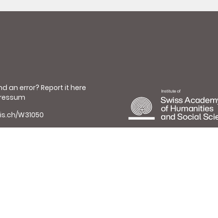
nd an error?
Report it here
ressum
is.ch/W31050