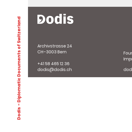
- Diplomatic Documents of Switzerland
Archivstrasse 24
CH–3003 Bern
Fou
Imp
+41 58 465 12 36
dodis@dodis.ch
dod
Dodis