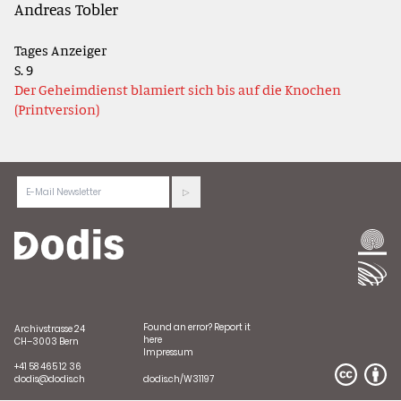
Andreas Tobler
Tages Anzeiger
S. 9
Der Geheimdienst blamiert sich bis auf die Knochen
(Printversion)
Found an error?
Report it
Archivstrasse 24
here
CH–3003 Bern
Impressum
+41 58 465 12 36
dodis@dodis.ch
dodis.ch/W31197