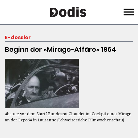
Skip
Menu
to
main
content
E-dossier
Beginn der «Mirage-Affäre» 1964
Absturz vor dem Start? Bundesrat Chaudet im Cockpit einer Mirage
an der Expo64 in Lausanne (Schweizersiche Filmwochenschau)