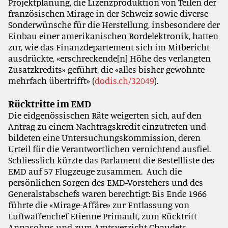
Projektplanung, die Lizenzproduktion von Teilen der
französischen Mirage in der Schweiz sowie diverse
Sonderwünsche für die Herstellung, insbesondere der
Einbau einer amerikanischen Bordelektronik, hatten
zur, wie das Finanzdepartement sich im Mitbericht
ausdrückte, «erschreckende[n] Höhe des verlangten
Zusatzkredits» geführt, die «alles bisher gewohnte
mehrfach übertrifft» (
dodis.ch/32049
).
Rücktritte im EMD
Die eidgenössischen Räte weigerten sich, auf den
Antrag zu einem Nachtragskredit einzutreten und
bildeten eine Untersuchungskommission, deren
Urteil für die Verantwortlichen vernichtend ausfiel.
Schliesslich kürzte das Parlament die Bestellliste des
EMD auf 57 Flugzeuge zusammen. Auch die
persönlichen Sorgen des EMD-Vorstehers und des
Generalstabschefs waren berechtigt: Bis Ende 1966
führte die «Mirage-Affäre» zur Entlassung von
Luftwaffenchef Etienne Primault, zum Rücktritt
Annasohns und zum Amtsverzicht Chaudets