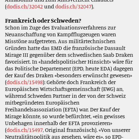
(
dodis.ch/32042
und
dodis.ch/32047
).
Frankreich oder Schweden?
Schon im Zuge des Evaluationsverfahrens zur
Neuanschaffung von Kampfflugzeugen waren
Misstöne aufgetreten. Aus militärtechnischen
Gründen hatte das EMD die französische Dassault
Mirage III gegenüber dem schwedischen Saab Draken
favorisiert. In «handelspolitischer Hinsicht» wäre für
das Politische Departement (EPD, heute EDA) dagegen
der Kauf des Draken «besonders erwünscht gewesen»
(
dodis.ch/15498
): Gehörte doch Frankreich der
Europäischen Wirtschaftsgemeinschaft (EWG) an,
während Schweden Partner in der von der Schweiz
mitbegründeten Europäischen
Freihandelsassoziation (EFTA) war. Der Kauf der
Mirage könnte, so wurde befürchtet, «ein gewisses
Unbehagen innerhalb der EFTA provozieren»
(
dodis.ch/15497
, Original französisch). «Von unserer
Neutralitätspolitik aus gesehen, wäre es», so EPD-