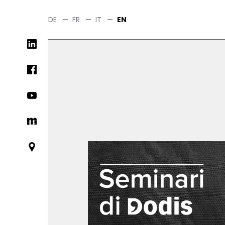
Skip
to
DE
—
FR
—
IT
—
EN
main
Social
content
networks
links