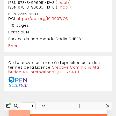
ISBN 978-3-906051-12-3 (
.epub
)
ISBN 978-3-906051-13-0 (
.mobi
)
ISSN 2235-509X
DOI
https://doi.org/10.5907/Q3
146 pages
Berne 2014
Service de commande Dodis CHF 18.-
Flyer
Cette oeuvre est mise à dis­position selon les
termes de la Licence
Creative Com­mons Attri­
bution 4.0 Inter­national (CC BY 4.0)
.