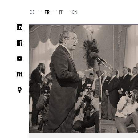
Skip
to
DE
—
FR
—
IT
—
EN
main
Social
content
networks
links