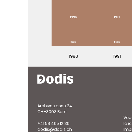
1990
1991
Archivstrasse 24
CH–3003 Bern
Vou
+41 58 465 12 36
la ic
dodis@dodis.ch
Imp