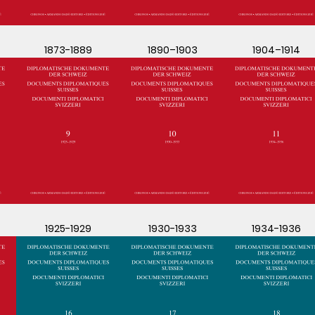
1873-1889
1890–1903
1904–1914
1925-1929
1930-1933
1934-1936