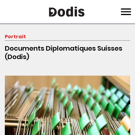
Skip
Menu
to
main
content
Portrait
Documents Diplomatiques Suisses
(Dodis)