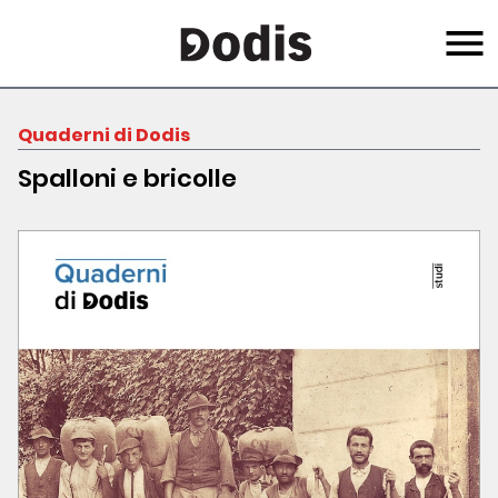
Skip
Menu
to
main
content
Quaderni di Dodis
Spalloni e bricolle