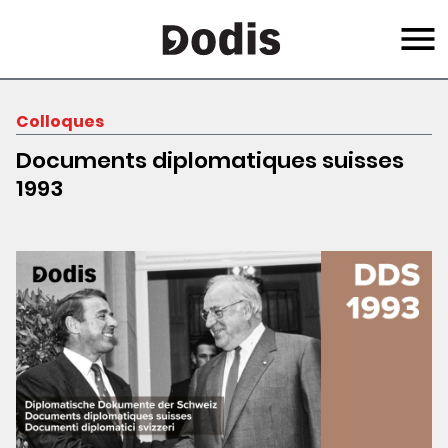
Skip
Menu
to
main
content
Colloques
Documents diplomatiques suisses
1993