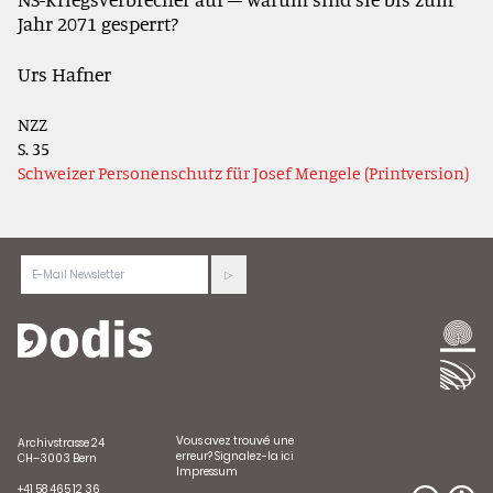
Jahr 2071 gesperrt?
Urs Hafner
NZZ
S. 35
Schweizer Personenschutz für Josef Mengele (Printversion)
Vous avez trouvé une
Archivstrasse 24
erreur?
Signalez-la ici
CH–3003 Bern
Impressum
+41 58 465 12 36