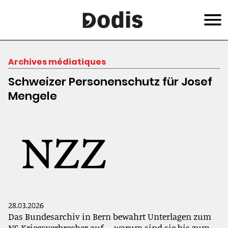
Skip
Menu
to
main
content
Archives médiatiques
Schweizer Personenschutz für Josef
Mengele
28.03.2026
Das Bundesarchiv in Bern bewahrt Unterlagen zum
NS-Kriegsverbrecher auf – warum sind sie bis zum