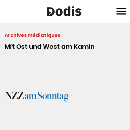
Skip
Menu
to
main
content
Archives médiatiques
Mit Ost und West am Kamin