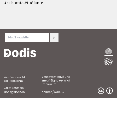
Assistante-étudiante
Vous avez trouvé une
Archivstrasse 24
erreur?
Signalez-la ici
CH–3003 Bern
Impressum
+41 58 465 12 36
dodis@dodis.ch
dodis.ch/W30952