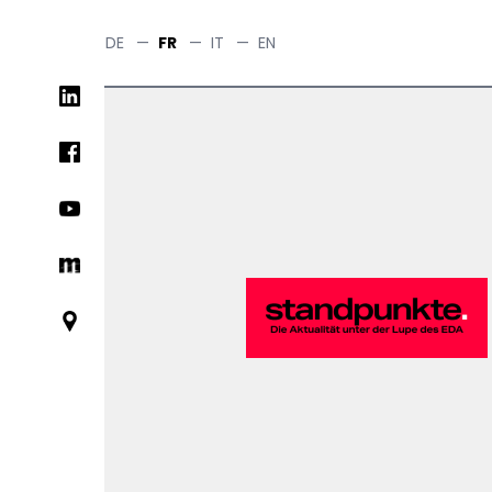
Skip
to
DE
—
FR
—
IT
—
EN
main
Social
content
networks
links