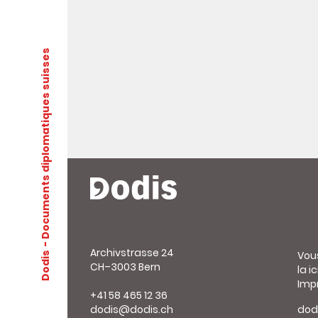
- Documents diplomatiques suisses
Archivstrasse 24
Vou
Dodis
CH–3003 Bern
la ic
Imp
+41 58 465 12 36
dodis@dodis.ch
dod