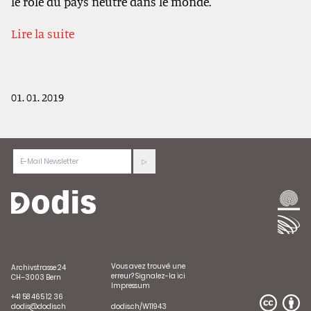
le rôle du pays neutre dans le monde.
Lire la suite
01. 01. 2019
Vous avez trouvé une
Archivstrasse 24
erreur?
Signalez-la ici
CH–3003 Bern
Impressum
+41 58 465 12 36
dodis@dodis.ch
dodis.ch/W11943