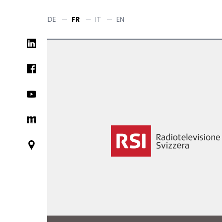
Skip
to
DE
—
FR
—
IT
—
EN
main
Social
content
networks
links