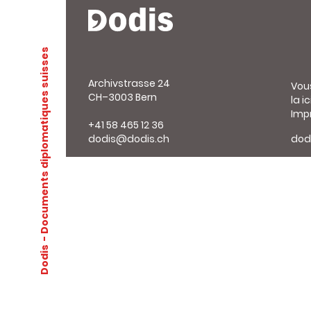
- Documents diplomatiques suisses
Archivstrasse 24
Vou
CH–3003 Bern
la ic
Imp
+41 58 465 12 36
dodis@dodis.ch
dod
Dodis