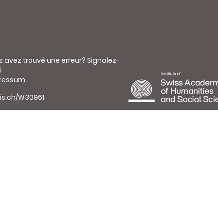
s avez trouvé une erreur?
Signalez-
i
ressum
is.ch/W30961