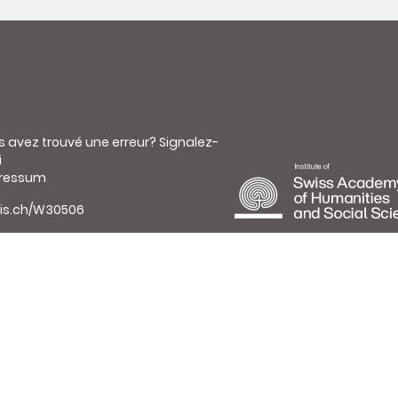
s avez trouvé une erreur?
Signalez-
i
ressum
is.ch/W30506