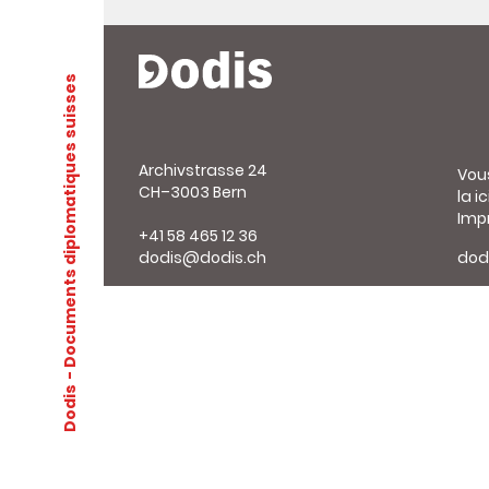
- Documents diplomatiques suisses
Archivstrasse 24
Vou
CH–3003 Bern
la ic
Imp
+41 58 465 12 36
dodis@dodis.ch
dod
Dodis