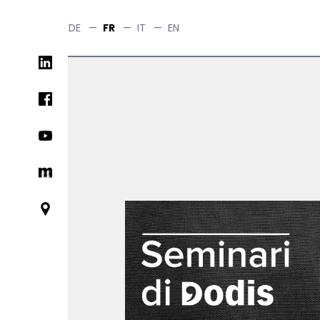
Skip
to
DE
—
FR
—
IT
—
EN
main
Social
content
networks
links