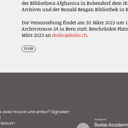
der Bibliotheca Afghanica in
Bubendorf
,
dem I
Archives und de
r
Ronald Reagan
Bibliothek in K
Die Veranstaltung findet am 20. März 2023 um 
Archivstrasse 24 in Bern statt. Beschränkte Pla
März 2023 an
dodis@dodis.ch
.
FLYER
s avez trouvé une erreur?
Signalez-
i
ressum