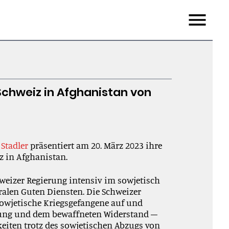
Menu
 Schweiz in Afghanistan von
 Stadler
präsentiert am 20. März 2023 ihre
 in Afghanistan.
weizer Regierung intensiv im sowjetisch
ale
n
Gute
n
Dienste
n
. Die Schweizer
owjetische Kriegsgefangene auf und
ung und dem bewaffneten Widerstand
–
keiten
trotz des sowjetischen Abzugs von