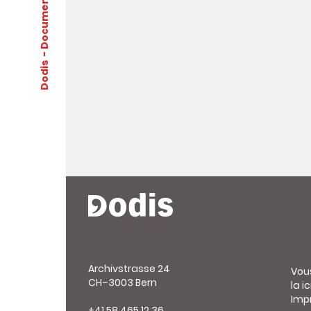
Dodis
Archivstrasse 24
Vou
CH–3003 Bern
la ic
Imp
+41 58 465 12 36