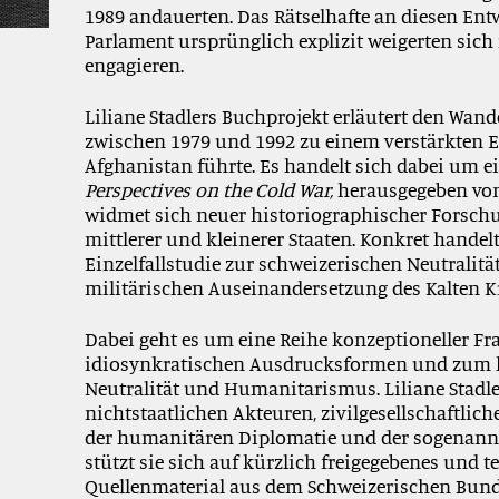
1989 andauerten. Das Rätselhafte an diesen Ent
Parlament
ursprünglich explizit weigerten
sich
engagieren.
Liliane Stadlers Buchprojekt erläutert den Wand
zwischen 1979
und 1992 zu einem verstärkten 
Afghanistan f
ührte. Es
handelt
sich dabei um
e
Perspectives on the Cold War
,
herausgegeben von
widmet
sich
neue
r
historiographische
r
Forsch
mittlerer und kleinerer
Staaten
.
Konkret handelt 
Einzel
fallstudie zur schweizerischen Neutralitä
milit
ärischen
Aus
einandersetzung
des Kalten K
Dabei geht es um
eine Reihe konzeptioneller Fr
idiosynkratisch
en
Ausdrucksformen und
zum
Neutralität und
Humanitarismus
.
Liliane Stad
nichtstaatlichen Akteuren, zivilgesellschaftli
der
humanitären Diplomatie und der
sogenann
stützt sie sich
auf
kürzlich freigegebenes und
t
Quellenmaterial aus dem
Schweizerischen Bund