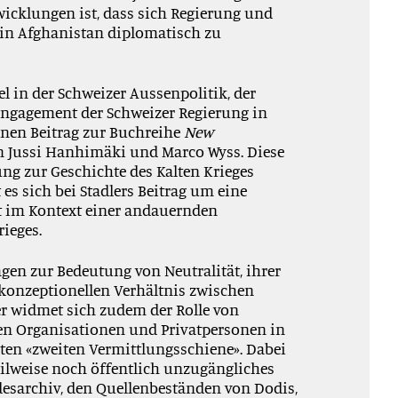
wicklungen ist, dass
sich
Regierung und
 in Afghanistan
diplomatisch
zu
el in der Schweizer Aussenpolitik, der
Engagement der Schweizer Regierung in
in
en
Beitrag
zur Buchreihe
New
 Jussi
Hanhimäki und Marco Wyss
. Diese
ung
zur Geschichte
des Kalten Krieges
es sich bei Stadlers Beitrag um eine
t im Kontext einer
andauernden
rieges
.
agen zur
Bedeutung von Neutralität, ihre
r
konzeptionellen
Verhältnis
zwischen
ler widmet sich zudem der
Rolle von
chen Organisationen und Privatpersonen in
ten
«
zweiten Vermittlungsschiene
»
. Dabei
eilwe
ise
noch
öffentlich unzugängliches
esarchiv
,
den Q
uellenbeständen von D
odis,