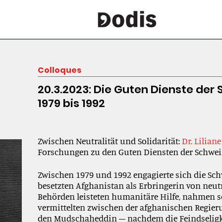
Colloques
20.3.2023: Die Guten Dienste der
1979 bis 1992
Zwischen Neutralität und Solidarität:
Dr. Liliane
Forschungen zu den Guten Diensten der Schweiz
Zwischen 1979 und 1992 engagierte sich die Sch
besetzten
Afghanistan als Erbringer
in von
neutr
Behörden leisteten
humanitäre Hilfe, nahmen s
vermittelten zw
ischen der afghanischen
Regier
den Mudschaheddin
–
nachdem die Feindselig