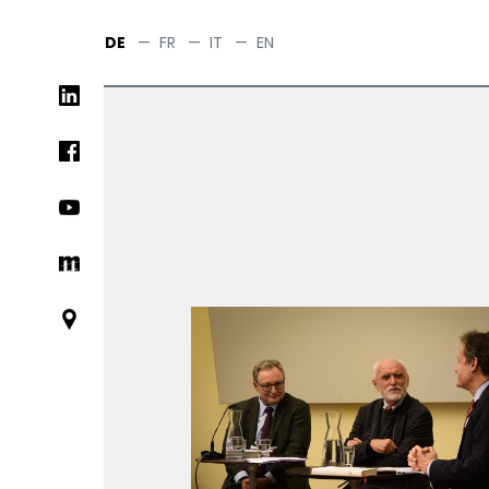
Skip
to
DE
—
FR
—
IT
—
EN
main
Social
content
networks
links