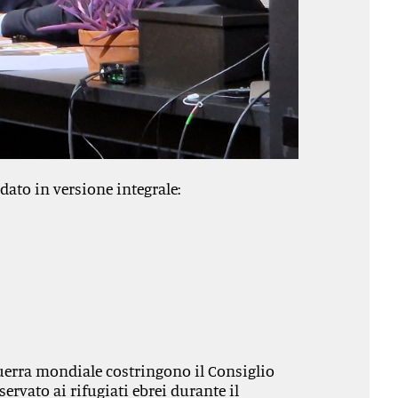
dato in versione integrale:
uerra mondiale costringono il Consiglio
ervato ai rifugiati ebrei durante il