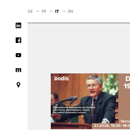
Salta
al
DE
—
FR
—
IT
—
EN
contenuto
Social
principale
networks
links