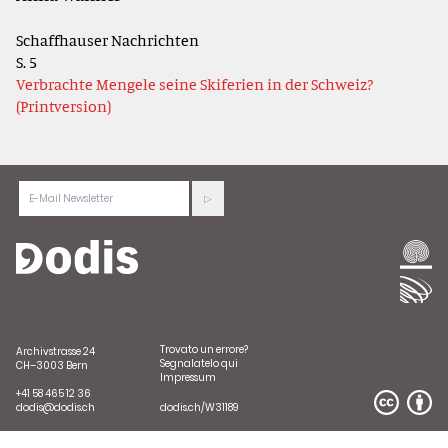
Schaffhauser Nachrichten
S. 5
Verbrachte Mengele seine Skiferien in der Schweiz?
(Printversion)
Trovato un errore?
Archivstrasse 24
Segnalatelo qui
CH–3003 Bern
Impressum
+41 58 465 12 36
dodis@dodis.ch
dodis.ch/W31189