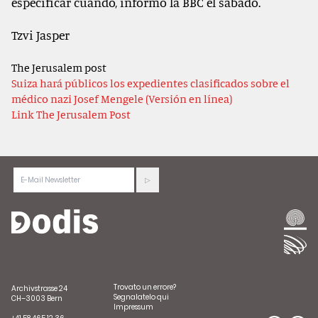
especificar cuándo, informó la BBC el sábado.
Tzvi Jasper
The Jerusalem post
Suiza hará públicos los expedientes clasificados sobre el
médico nazi Josef Mengele (Versión en línea)
Link The Jerusalem Post
Trovato un errore?
Archivstrasse 24
Segnalatelo qui
CH–3003 Bern
Impressum