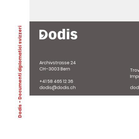
- Documenti diplomatici svizzeri
Archivstrasse 24
CH–3003 Bern
Tro
Imp
+41 58 465 12 36
dodis@dodis.ch
dod
Dodis