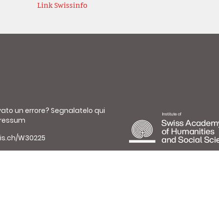
Link Swissinfo
vato un errore?
Segnalatelo qui
ressum
is.ch/W30225