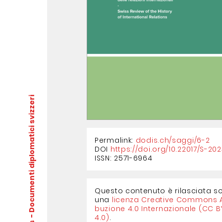
- Documenti diplomatici svizzeri
Permalink:
dodis.ch/saggi/
6-2
DOI
https://doi.org/10.22017/S-20
ISSN: 2571-6964
Questo contenuto è rilasciata s
una
licenza Creative Com­mons A
buzione 4.0 Inter­nazionale (CC B
4.0)
.