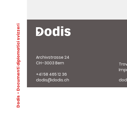
- Documenti diplomatici svizzeri
Archivstrasse 24
CH–3003 Bern
Tro
Imp
+41 58 465 12 36
dodis@dodis.ch
dod
Dodis