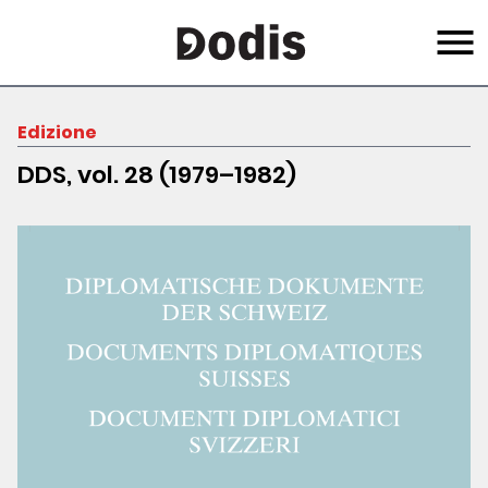
Salta
Menu
al
contenuto
principale
Edizione
DDS, vol. 28 (1979–1982)