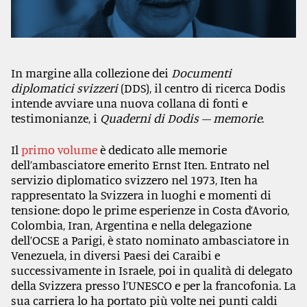
In margine alla collezione dei
Documenti
diplomatici svizzeri
(DDS), il centro di ricerca Dodis
intende avviare una nuova collana di fonti e
testimonianze, i
Quaderni di Dodis – memorie
.
Il
primo volume
è dedicato alle memorie
dell’ambasciatore emerito Ernst Iten. Entrato nel
servizio diplomatico svizzero nel 1973, Iten ha
rappresentato la Svizzera in luoghi e momenti di
tensione: dopo le prime esperienze in Costa d’Avorio,
Colombia, Iran, Argentina e nella delegazione
dell’OCSE a Parigi, è stato nominato ambasciatore in
Venezuela, in diversi Paesi dei Caraibi e
successivamente in Israele, poi in qualità di delegato
della Svizzera presso l’UNESCO e per la francofonia. La
sua carriera lo ha portato più volte nei punti caldi