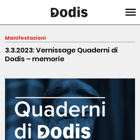
Salta
Menu
al
contenuto
principale
Manifestazioni
3.3.2023: Vernissage Quaderni di
Dodis – memorie