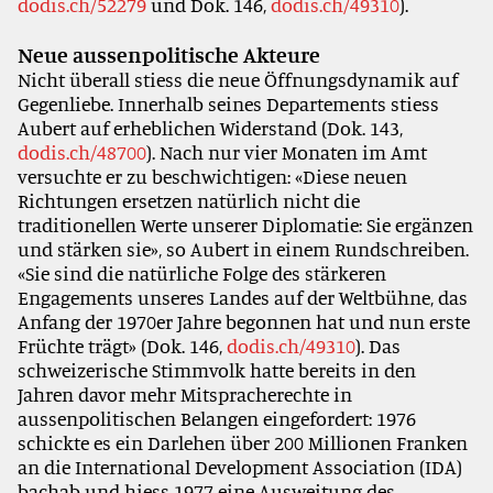
dodis.ch/52279
und Dok. 146,
dodis.ch/49310
).
Neue aussenpolitische Akteure
Nicht überall stiess die neue Öffnungsdynamik auf
Gegenliebe. Innerhalb seines Departements stiess
Aubert auf erheblichen Widerstand (Dok. 143,
dodis.ch/48700
). Nach nur vier Monaten im Amt
versuchte er zu beschwichtigen: «Diese neuen
Richtungen ersetzen natürlich nicht die
traditionellen Werte unserer Diplomatie: Sie ergänzen
und stärken sie», so Aubert in einem Rundschreiben.
«Sie sind die natürliche Folge des stärkeren
Engagements unseres Landes auf der Weltbühne, das
Anfang der 1970er Jahre begonnen hat und nun erste
Früchte trägt» (Dok. 146,
dodis.ch/49310
). Das
schweizerische Stimmvolk hatte bereits in den
Jahren davor mehr Mitspracherechte in
aussenpolitischen Belangen eingefordert: 1976
schickte es ein Darlehen über 200 Millionen Franken
an die International Development Association (IDA)
bachab und hiess 1977 eine Ausweitung des