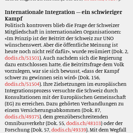
Internationale Integration – ein schwieriger
Kampf
Politisch kontrovers blieb die Frage der Schweizer
Mitgliedschaft in internationalen Organisationen:
«Im Prinzip ist der Beitritt der Schweiz zur UNO
wünschenswert. Aber die öffentliche Meinung ist
heute noch nicht reif dafür», wurde resümiert (Dok. 2,
dodis.ch/51501
). Auch nachdem sich die Regierung
dazu entschlossen hatte, die Beitrittsfrage dem Volk
vorzulegen, war sie sich bewusst, «dass der Kampf
schwer zu gewinnen sein wird» (Dok. 156,
dodis.ch/51504
). Ihre Zielsetzungen im europäischen
Integrationsprozess versuchte die Schweiz durch
Konsultationen mit der Europäischen Gemeinschaft
(EG) zu erreichen. Dazu gehörten Verhandlungen zu
einem Versicherungsabkommen (Dok. 87,
dodis.ch/49375
), dem grenzüberschreitenden
Omnibusverkehr (Dok. 55,
dodis.ch/48103
) oder der
Forschung (Dok. 57,
dodis.ch/49339
). Mit dem Wegfall