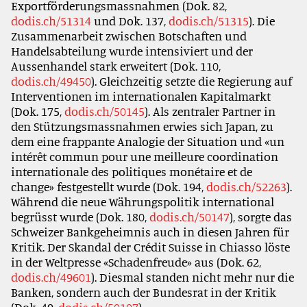
Exportförderungsmassnahmen (Dok. 82,
dodis.ch/51314
und Dok. 137,
dodis.ch/51315
). Die
Zusammenarbeit zwischen Botschaften und
Handelsabteilung wurde intensiviert und der
Aussenhandel stark erweitert (Dok. 110,
dodis.ch/49450
). Gleichzeitig setzte die Regierung auf
Interventionen im internationalen Kapitalmarkt
(Dok. 175,
dodis.ch/50145
). Als zentraler Partner in
den Stützungsmassnahmen erwies sich Japan, zu
dem eine frappante Analogie der Situation und «un
intérêt commun pour une meilleure coordination
internationale des politiques monétaire et de
change» festgestellt wurde (Dok. 194,
dodis.ch/52263
).
Während die neue Währungspolitik international
begrüsst wurde (Dok. 180,
dodis.ch/50147
), sorgte das
Schweizer Bankgeheimnis auch in diesen Jahren für
Kritik. Der Skandal der Crédit Suisse in Chiasso löste
in der Weltpresse «Schadenfreude» aus (Dok. 62,
dodis.ch/49601
). Diesmal standen nicht mehr nur die
Banken, sondern auch der Bundesrat in der Kritik