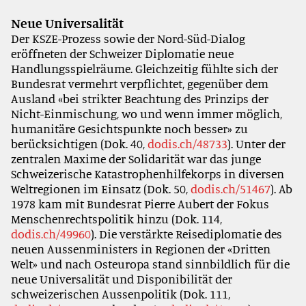
Neue Universalität
Der KSZE-Prozess sowie der Nord-Süd-Dialog
eröffneten der Schweizer Diplomatie neue
Handlungsspielräume. Gleichzeitig fühlte sich der
Bundesrat vermehrt verpflichtet, gegenüber dem
Ausland «bei strikter Beachtung des Prinzips der
Nicht-Einmischung, wo und wenn immer möglich,
humanitäre Gesichtspunkte noch besser» zu
berücksichtigen (Dok. 40,
dodis.ch/48733
). Unter der
zentralen Maxime der Solidarität war das junge
Schweizerische Katastrophenhilfekorps in diversen
Weltregionen im Einsatz (Dok. 50,
dodis.ch/51467
). Ab
1978 kam mit Bundesrat Pierre Aubert der Fokus
Menschenrechtspolitik hinzu (Dok. 114,
dodis.ch/49960
). Die verstärkte Reisediplomatie des
neuen Aussenministers in Regionen der «Dritten
Welt» und nach Osteuropa stand sinnbildlich für die
neue Universalität und Disponibilität der
schweizerischen Aussenpolitik (Dok. 111,