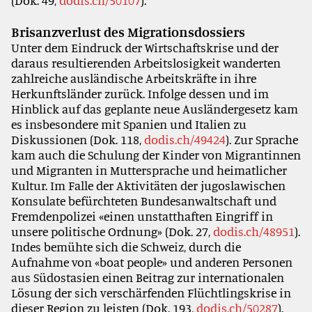
(Dok. 49,
dodis.ch/50107
).
Brisanzverlust des Migrationsdossiers
Unter dem Eindruck der Wirtschaftskrise und der
daraus resultierenden Arbeitslosigkeit wanderten
zahlreiche ausländische Arbeitskräfte in ihre
Herkunftsländer zurück. Infolge dessen und im
Hinblick auf das geplante neue Ausländergesetz kam
es insbesondere mit Spanien und Italien zu
Diskussionen (Dok. 118,
dodis.ch/49424
). Zur Sprache
kam auch die Schulung der Kinder von Migrantinnen
und Migranten in Muttersprache und heimatlicher
Kultur. Im Falle der Aktivitäten der jugoslawischen
Konsulate befürchteten Bundesanwaltschaft und
Fremdenpolizei «einen unstatthaften Eingriff in
unsere politische Ordnung» (Dok. 27,
dodis.ch/48951
).
Indes bemühte sich die Schweiz, durch die
Aufnahme von «boat people» und anderen Personen
aus Südostasien einen Beitrag zur internationalen
Lösung der sich verschärfenden Flüchtlingskrise in
dieser Region zu leisten (Dok. 193,
dodis.ch/50287
).