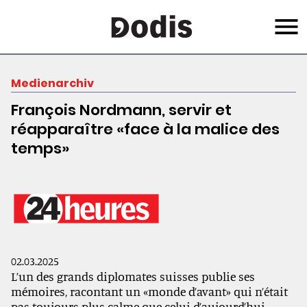
Skip
Menu
to
main
content
Medienarchiv
François Nordmann, servir et
réapparaître «face à la malice des
temps»
02.03.2025
L’un des grands diplomates suisses publie ses
mémoires, racontant un «monde d’avant» qui n’était
pas toujours plus calme que celui d’aujourd’hui.