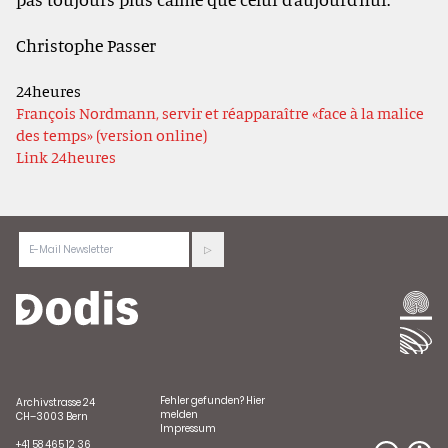
Christophe Passer
24heures
François Nordmann, servir et réapparaître «face à la malice
des temps» (version online)
Link 24heures
Fehler gefunden?
Hier
Archivstrasse 24
melden
CH–3003 Bern
Impressum
+41 58 465 12 36