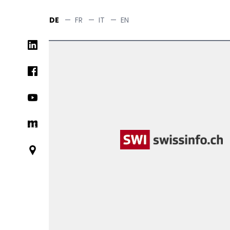
Skip
to
DE
—
FR
—
IT
—
EN
main
Social
content
networks
links