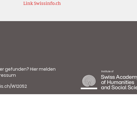
Link Swissinfo.ch
ler gefunden?
Hier melden
ressum
is.ch/W12052