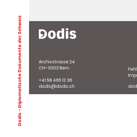
- Diplomatische Dokumente der Schweiz
Archivstrasse 24
CH–3003 Bern
Feh
Imp
+41 58 465 12 36
dodis@dodis.ch
dod
Dodis