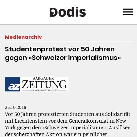
Skip
Menu
to
main
content
Medienarchiv
Studentenprotest vor 50 Jahren
gegen «Schweizer Imperialismus»
25.10.2018
Vor 50 Jahren protestierten Studenten aus Solidarität
mit Liechtenstein vor dem Generalkonsulat in New
York gegen den «Schweizer Imperialismus». Auslöser
der scherzhaften Aktion war ein peinlicher