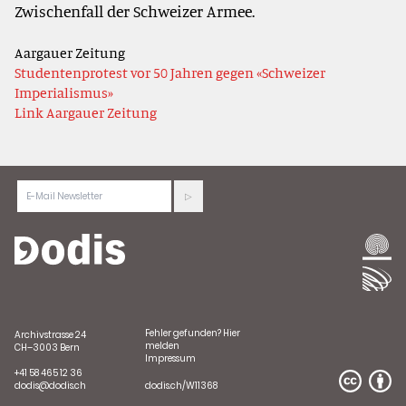
Zwischenfall der Schweizer Armee.
Aargauer Zeitung
Studentenprotest vor 50 Jahren gegen «Schweizer
Imperialismus»
Link Aargauer Zeitung
Fehler gefunden?
Hier
Archivstrasse 24
melden
CH–3003 Bern
Impressum
+41 58 465 12 36
dodis@dodis.ch
dodis.ch/W11368