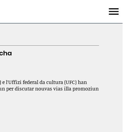
Menu
scha
e l’Uffizi federal da cultura (UFC) han
iun per discutar nouvas vias illa promoziun