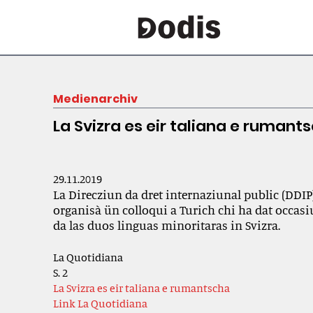
Medienarchiv
La Svizra es eir taliana e rumant
29.11.2019
La Direcziun da dret internaziunal public (DDIP) 
organisà ün colloqui a Turich chi ha dat occas
da las duos linguas minoritaras in Svizra.
La Quotidiana
S. 2
La Svizra es eir taliana e rumantscha
Link La Quotidiana