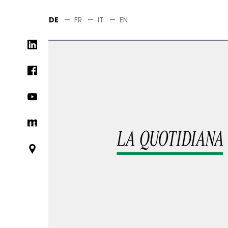
Skip
to
DE
—
FR
—
IT
—
EN
main
Social
content
networks
links