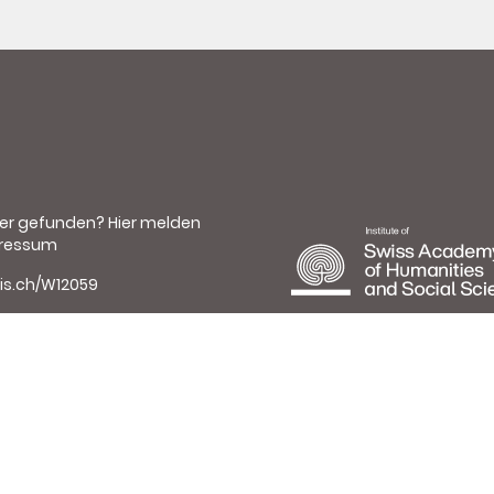
ler gefunden?
Hier melden
ressum
is.ch/W12059