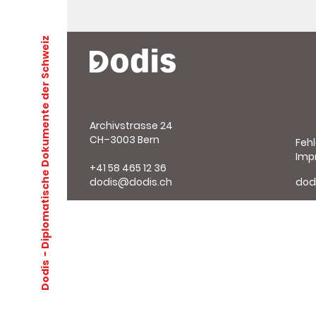
- Diplomatische Dokumente der Schweiz
Archivstrasse 24
CH–3003 Bern
Feh
Imp
+41 58 465 12 36
dodis@dodis.ch
dod
Dodis