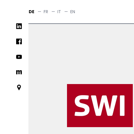
Skip
to
DE
—
FR
—
IT
—
EN
main
Social
content
networks
links