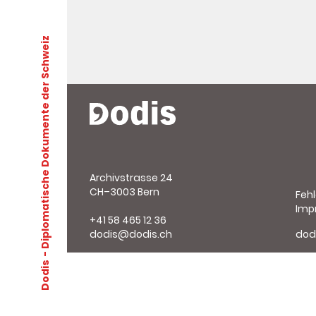
- Diplomatische Dokumente der Schweiz
Archivstrasse 24
CH–3003 Bern
Feh
Imp
+41 58 465 12 36
dodis@dodis.ch
dod
Dodis